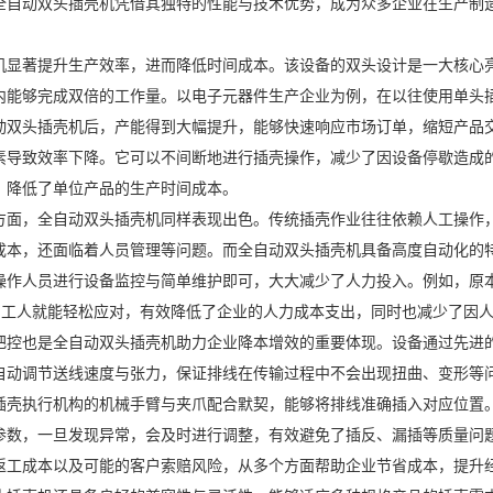
全自动双头插壳机凭借其独特的性能与技术优势，成为众多企业在生产制
机显著提升生产效率，进而降低时间成本。该设备的双头设计是一大核心
内能够完成双倍的工作量。以电子元器件生产企业为例，在以往使用单头
动双头插壳机后，产能得到大幅提升，能够快速响应市场订单，缩短产品
素导致效率下降。它可以不间断地进行插壳操作，减少了因设备停歇造成
，降低了单位产品的生产时间成本。
方面，全自动双头插壳机同样表现出色。传统插壳作业往往依赖人工操作
成本，还面临着人员管理等问题。而全自动双头插壳机具备高度自动化的
操作人员进行设备监控与简单维护即可，大大减少了人力投入。例如，原
 3 名工人就能轻松应对，有效降低了企业的人力成本支出，同时也减少了
把控也是全自动双头插壳机助力企业降本增效的重要体现。设备通过先进
自动调节送线速度与张力，保证排线在传输过程中不会出现扭曲、变形等
插壳执行机构的机械手臂与夹爪配合默契，能够将排线准确插入对应位置
参数，一旦发现异常，会及时进行调整，有效避免了插反、漏插等质量问
返工成本以及可能的客户索赔风险，从多个方面帮助企业节省成本，提升