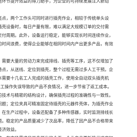
造环节提升效益的得力助手，为企业的可持续发展注入新动
亮点，两个工作头可同时进行插壳作业，相较于传统单头设
插壳设备时，每日产量有限，难以满足大规模订单的交付需
交付周期。此外，设备运行稳定，能够实现长时间连续作业，
的时间浪费，使得企业能够在相同时间内产出更多产品，有效
，需要大量的劳动力来完成排线、插壳等工序，这不仅增加了
特点，从送线、定位到插壳，整个过程无需过多人工干预。企
本需要十几名工人完成的插壳工作，使用全自动双头插壳机
因人工操作失误导致的产品不良情况，进一步节省了返工成本。
的技术与精密的结构设计，确保插壳过程的准确性与一致性。
问题；定位夹具可精准固定待插壳的元器件壳体，为插壳作业
。在生产过程中，设备还配备了多种传感器，实时监测排线长
题。稳定的产品质量减少了次品率，降低了因产品不合格带来
经济效益。