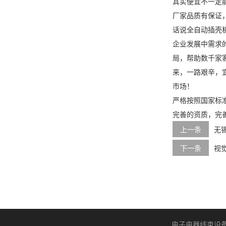
其实便宜不一定
厂家品质有保证
话说全自动插壳
企业发展中需求
局，帮助数千家
来，一路艰辛，
市场！
严格按照国家标
完善的资质，完
上一条
无
下一条
视
电子电器线束设备 