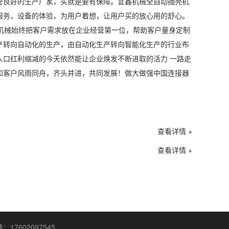
誉良好的生产厂家，买就是要有保障。宜鑫机械全自动插壳机
服务，设备的体验，为用户着想，让用户买的放心用的舒心。
机械始终把客户需求放在企业经营第一位，帮助客户量身定制
产转向自动化的生产，由自动化生产转向智能化生产的行业布
人口红利缩减的今天依然能让企业焕发不断进取的活力 一路走
和客户风雨同舟，齐头并进，共同发展！做大做强中国连接器
查看详情 +
查看详情 +
7602097545