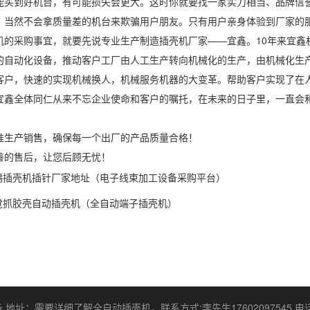
能买到好机台，有可能损失会更大。这时你就要找一家实力相当、品牌信
，当然不会拿质量差的机台来欺骗用户朋友。只有用户亲身体验到厂家的
机的采购事宜，就要先说专业生产制造插壳机厂家——宜鑫。10年来宜鑫
的自动化设备，推动客户工厂由人工生产转向机械化的生产，由机械化生
客户，快速的实现机械换人，机械服务机器的大变革。帮助客户实现了在
宜鑫全体同仁从来不忘企业使命和客户的嘱托，在未来的日子里，一直会
准生产销售，确保每一个出厂的产品质量合格！
善的售后，让您后顾无忧！
锡插壳机插针厂家地址（电子线束加工设备采购平台）
觉抓胶壳自动插壳机（全自动端子插壳机）
地址：需要详细了解全自动插壳机，联系方式:李先生17602097545 电话：1