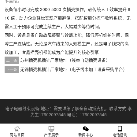
率革命。
设备每小时可完成 3000-5000 次插壳操作，较传统人工效率提升 8-
10 倍，助力企业轻松实现产能翻倍。搭配智能分拣与收料系统，无
需人工干预即可完成连续生产，大幅减少等待时间。
同时，设备具备自动故障报警与诊断功能，降低停机维护时间，保
障生产连续性。无论是汽车线束的大规模生产，还是电子线束的高
效加工，宜鑫插壳机都能成为产能提升的核心引擎
苏州插壳机插针厂家地址（线束自动插壳设备）
上一条
无锡插壳机插针厂家地址（电子线束加工设备采购平台）
下一条
电子电器线束设备 地址：需要详细了解全自动插壳机，联系方式:李
先生17602097545 电话：17602097545
网站首页
产品展示
新闻中心
电话咨询