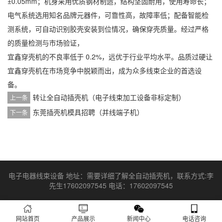
±0.05mm；机身采用优质钢材制造，结构坚固耐用，使用寿命长；
电气系统选用知名品牌元器件，可靠性高，故障率低；配备智能检
测系统，可自动识别胶壳安装到位情况，确保穿壳质量。经过严格
的质量检测与市场验证，
宜鑫穿壳机的不良率低于 0.2%，远优于行业平均水平。品质过硬让
宜鑫穿壳机在市场竞争中脱颖而出，成为众多线束企业的首选设
备。
转让全自动插壳机（电子线束加工设备非标定制）
上一条
东莞插壳机模具招聘（并线端子机）
下一条
电子电器线束设备 地址：需要详细了解全自动插壳机，联系方式:李
先生17602097545 电话：17602097545
网站首页
产品展示
新闻中心
电话咨询